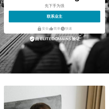
先下手为强
联系业主
lock
thumb_up_alt
watch_later
安全
简单
快速
verified_user
由 ELITEDOMAINS 验证