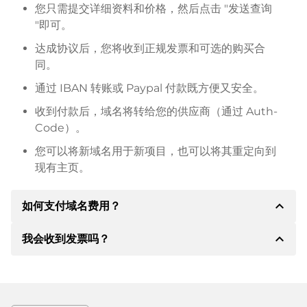
您只需提交详细资料和价格，然后点击 "发送查询
"即可。
达成协议后，您将收到正规发票和可选的购买合
同。
通过 IBAN 转账或 Paypal 付款既方便又安全。
收到付款后，域名将转给您的供应商（通过 Auth-
Code）。
您可以将新域名用于新项目，也可以将其重定向到
现有主页。
expand_less
如何支付域名费用？
expand_less
我会收到发票吗？
达成协议后，房东将通知您付款细节。房主随后会向您
提供 SEPA 银行的详细信息，如果需要，还可以提供
Paypal 或其他付款方式。
是的，卖方会向您寄送正规发票。如果购买价格较高，
您还会根据要求收到一份额外的购买合同。
转账时请务必注明域名和发票号码。